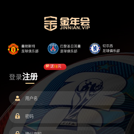
送
18
元
注册
登录