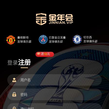
送
18
元
注册
登录